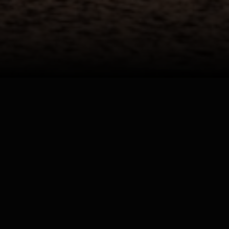
Geschichten
von
unterwegs…