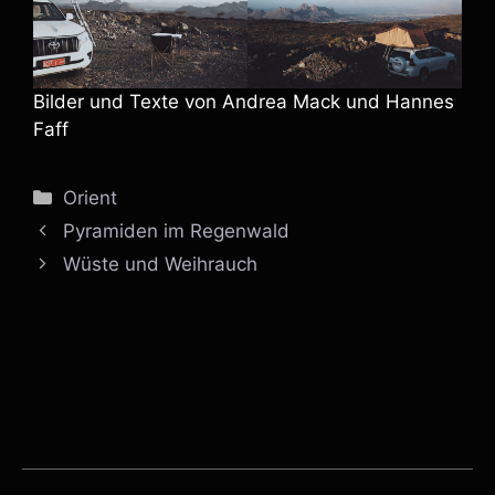
Bilder und Texte von Andrea Mack und Hannes
Faff
Kategorien
Orient
Pyramiden im Regenwald
Wüste und Weihrauch